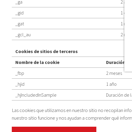
_ga
2 año
_gid
1 día
_gat
1 min
_gcl_au
2 mes
Cookies de sitios de terceros
Nombre de la cookie
Duración
_fbp
2 meses
_hjid
1 año
_hjIncludedInSample
Duración de l
Las cookies que utilizamos en nuestro sitio no recopilan in
nuestro sitio funcione y nos ayudan a comprender qué informa