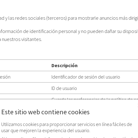
ad y las redes sociales (terceros) para mostrarle anuncios más dirig
información de identificación personal y no pueden dañar su disposi
nuestros visitantes.
Descripción
sesión
Identificador de sesión del usuario
ID de usuario
Guarda las preferencias de la política de c
Este sitio web contiene cookies
Utilizamos cookies para proporcionar servicios en línea fáciles de
ción
Descripción
usar que mejoren la experiencia del usuario.