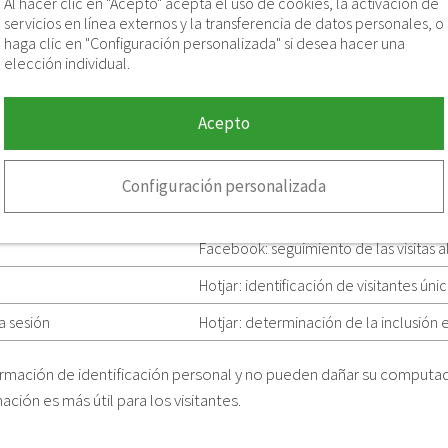
Al hacer clic en "Acepto" acepta el uso de cookies, la activación de
s
Designación de visitantes únicos del sitio web.
servicios en línea externos y la transferencia de datos personales, o
haga clic en "Configuración personalizada" si desea hacer una
Designación de visitantes únicos del sitio web.
elección individual.
uto
Limitar la frecuencia de las reclamaciones.
es
Comprender la interacción del usuario con el si
Acepto
Configuración personalizada
Descripción
Facebook: seguimiento de las visitas al
Hotjar: identificación de visitantes únic
a sesión
Hotjar: determinación de la inclusión 
formación de identificación personal y no pueden dañar su computa
ción es más útil para los visitantes.