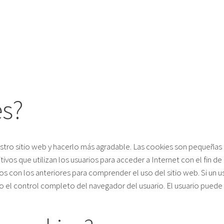
VACIONES
PUERTAS DE ENTRADA DE
ALUMINIO
 EMPRESA
PUERTAS DE ENTRADA DE
MADERA
PUERTAS DELANTERAS CON
PANELES LATERALES
PUERTA DE ENTRADA
es?
MODERNA
PUERTAS DE ENTRADA CON
CRISTAL
nuestro sitio web y hacerlo más agradable. Las cookies son pequeña
COLORES DE LA PUERTA DE
os que utilizan los usuarios para acceder a Internet con el fin de i
ENTRADA
s con los anteriores para comprender el uso del sitio web. Si un us
PUERTAS INTELIGENTES
o el control completo del navegador del usuario. El usuario puede 
ACCESORIOS