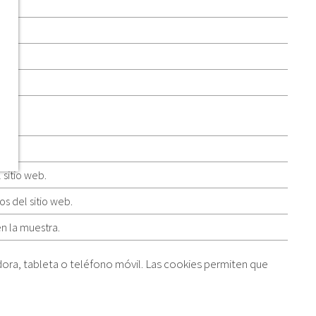
tio.
 sitio web.
os del sitio web.
en la muestra.
dora, tableta o teléfono móvil. Las cookies permiten que