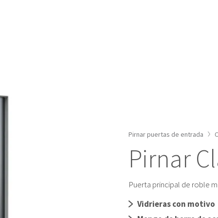
VACIONES
PUERTAS DE ENTRADA DE
ALUMINIO
 EMPRESA
PUERTAS DE ENTRADA DE
MADERA
PUERTAS DELANTERAS CON
PANELES LATERALES
PUERTA DE ENTRADA
MODERNA
PUERTAS DE ENTRADA CON
CRISTAL
Pirnar puertas de entrada
C
Pirnar C
COLORES DE LA PUERTA DE
ENTRADA
PUERTAS INTELIGENTES
Puerta principal de roble 
ACCESORIOS
Vidrieras con motivo