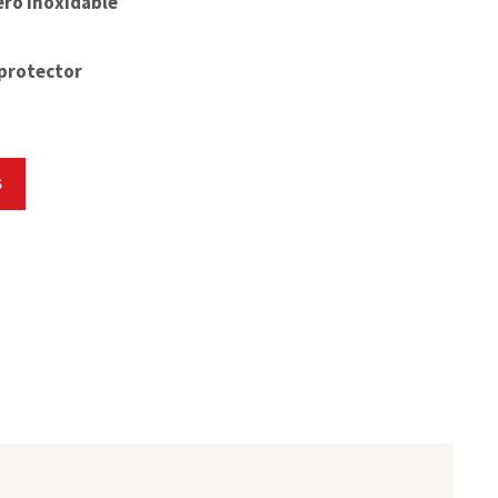
ero inoxidable
protector
S