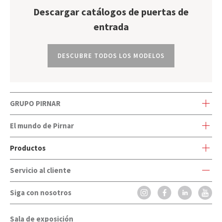
Descargar catálogos de puertas de
entrada
DESCUBRE TODOS LOS MODELOS
GRUPO PIRNAR
Camino Carcanox, s/n 30500 Alquerías
El mundo de Pirnar
Murcia
Productos
El mundo de Pirnar
E:
consultas@pirnar.es
T:
722 598 279
Servicio al cliente
Puertas de exterior
Innovaciones y premios
Siga con nosotros
Servicio al cliente
Puertas exterior a medida
Contacto
Preguntas frecuentes
Puertas de entrada rústicas
Catálogos
Sala de exposición